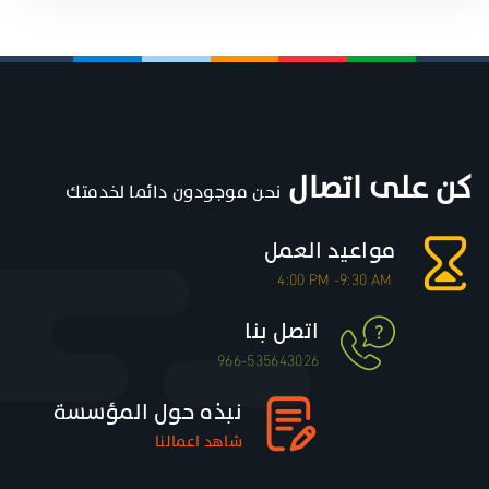
كن على اتصال
نحن موجودون دائما لخدمتك
مواعيد العمل
4:00 PM
-
9:30 AM
اتصل بنا
966-535643026
نبذه حول المؤسسة
شاهد
اعمالنا